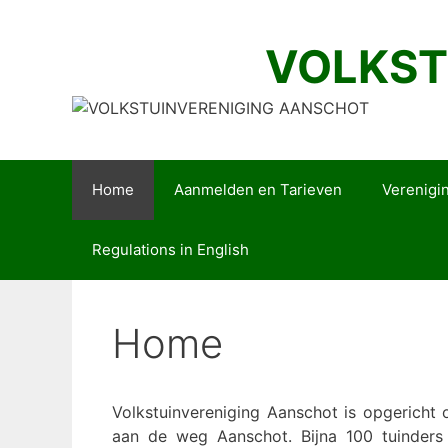
Ga
naar
VOLKST
de
inhoud
Home
Aanmelden en Tarieven
Verenigi
Regulations in English
Home
Volkstuinvereniging Aanschot is opgericht
aan de weg Aanschot. Bijna 100 tuinders