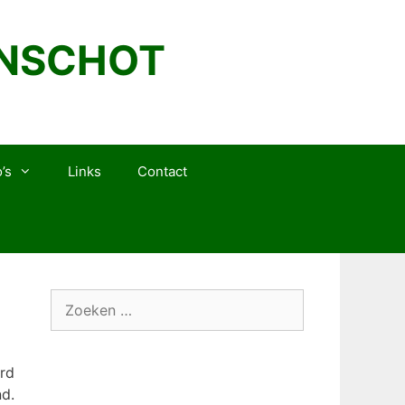
ANSCHOT
’s
Links
Contact
Zoek
naar:
rd
d.